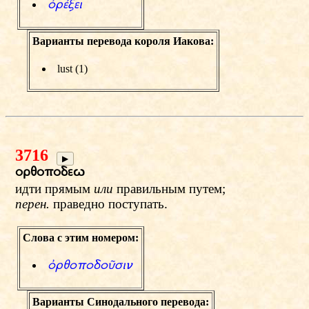
фrЎjei
Варианты перевода короля Иакова:
lust (1)
3716
▶
oryopodev
идти прямым
или
правильным путем;
перен.
праведно поступать.
Слова с этим номером:
фryopodoиsin
Варианты Синодального перевода: