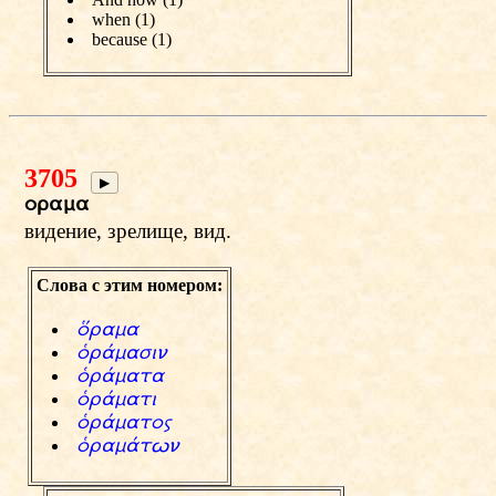
when (1)
because (1)
3705
▶
orama
видение, зрелище, вид.
Слова с этим номером:
чrama
хr‹masin
хr‹mata
хr‹mati
хr‹matow
хram‹tvn