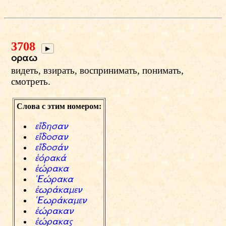
3708
▶
orav
видеть, взирать, воспринимать, понимать,
смотреть.
Слова с этим номером:
eаdhsan
eаdosan
eаdos‹n
Ґсrak‹
ҐЕraka
„EЕraka
Ґvr‹kamen
„Evr‹kamen
ҐЕrakan
ҐЕrakaw