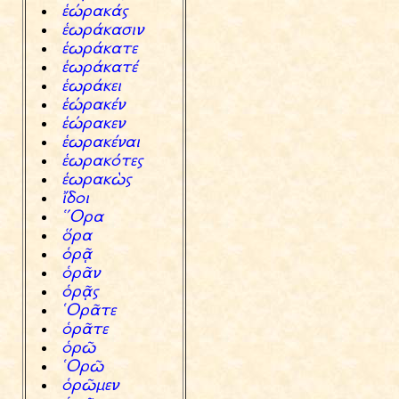
ҐЕrak‹w
Ґvr‹kasin
Ґvr‹kate
Ґvr‹katЎ
Ґvr‹kei
ҐЕrakЎn
ҐЕraken
ҐvrakЎnai
Ґvrakсtew
ҐvrakЖw
аdoi
†Ora
чra
хr
хrЌn
хrw
„OrЌte
хrЌte
хrЗ
„OrЗ
хrЗmen