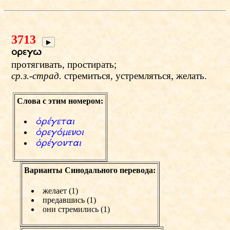
3713
▶
oregv
протягивать, простирать;
ср.з.-страд.
стремиться, устремляться, желать.
Слова с этим номером:
фrЎgetai
фregсmenoi
фrЎgontai
Варианты Синодального перевода:
желает (1)
предавшись (1)
они стремились (1)