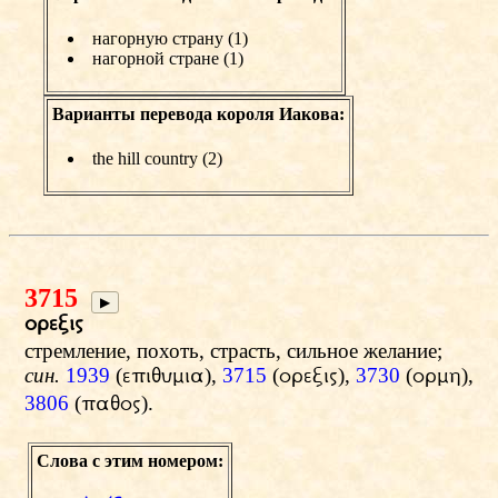
нагорную страну (1)
нагорной стране (1)
Варианты перевода короля Иакова:
the hill country (2)
3715
▶
orejiw
стремление, похоть, страсть, сильное желание;
син.
1939
(
),
3715
(
),
3730
(
),
epiyumia
orejiw
ormh
3806
(
).
payow
Слова с этим номером: