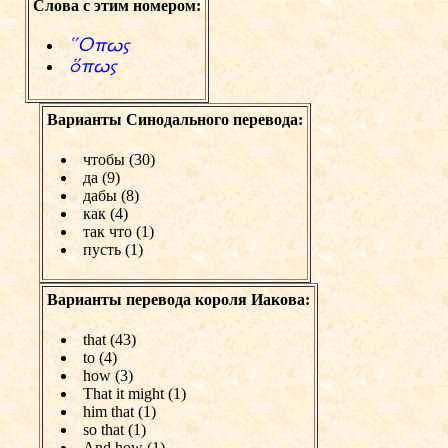
Слова с этим номером:
†Opvw
чpvw
Варианты Синодального перевода:
чтобы (30)
да (9)
дабы (8)
как (4)
так что (1)
пусть (1)
Варианты перевода короля Иакова:
that (43)
to (4)
how (3)
That it might (1)
him that (1)
so that (1)
And how (1)