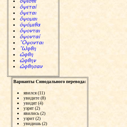
цcesyЎ
цcetaЫ
цcetai
цcomai
фcсmeya
цcontai
цcontaЫ
…Ocontai
…Vfyh
Кfyh
Кfyhn
Кfyhsan
Варианты Синодального перевода:
явился (11)
увидите (8)
увидят (4)
узрят (2)
явились (2)
узрит (2)
увидишь (2)