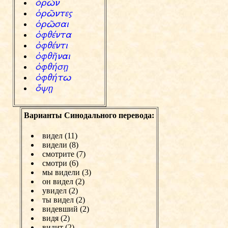
хrЗn
хrЗntew
хrЗsai
фfyЎnta
фfyЎnti
фfy°nai
фfy®sъ
фfy®tv
цcъ
Варианты Синодального перевода:
видел (11)
видели (8)
смотрите (7)
смотри (6)
мы видели (3)
он видел (2)
увидел (2)
ты видел (2)
видевший (2)
видя (2)
видит (2)