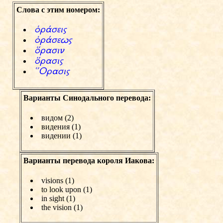
Слова с этим номером:
хr‹seiw
хr‹sevw
чrasin
чrasiw
†Orasiw
Варианты Синодального перевода:
видом (2)
видения (1)
видении (1)
Варианты перевода короля Иакова:
visions (1)
to look upon (1)
in sight (1)
the vision (1)