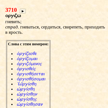
3710
▶
orgizv
гневить;
страд.
гневаться, сердиться, свирепеть, приходить
в ярость.
Слова с этим номером:
фrgЫzesye
фrgЫzomai
фrgizсmenow
фrgisyeЬw
фrgisy®setai
фrgisy®somai
ѓVrgЫsyh
ИrgЫsyh
ИrgЫsyhn
ИrgЫsyhw
ИrgЫsyhsan