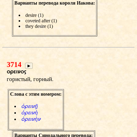
Варианты перевода короля Иакова:
desire (1)
coveted after (1)
they desire (1)
3714
▶
oreinow
гористый, горный.
Слова с этим номером:
фrein»
фreinЇ
фreinЇn
Варианты Синодального перевода: