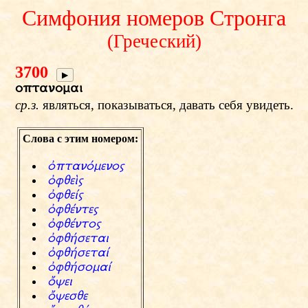
Симфония номеров Стронга
(Греческий)
3700
▶
optanomai
ср.з.
являться, показываться, давать себя увидеть.
Слова с этим номером:
фptanсmenow
фfyeЬw
фfyeЫw
фfyЎntew
фfyЎntow
фfy®setai
фfy®setaЫ
фfy®somaЫ
цcei
цcesye