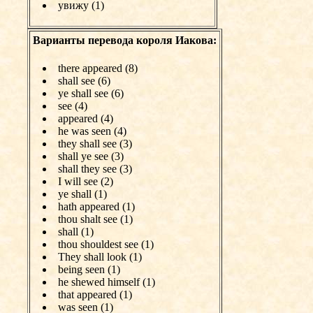
увижу (1)
Варианты перевода короля Иакова:
there appeared (8)
shall see (6)
ye shall see (6)
see (4)
appeared (4)
he was seen (4)
they shall see (3)
shall ye see (3)
shall they see (3)
I will see (2)
ye shall (1)
hath appeared (1)
thou shalt see (1)
shall (1)
thou shouldest see (1)
They shall look (1)
being seen (1)
he shewed himself (1)
that appeared (1)
was seen (1)