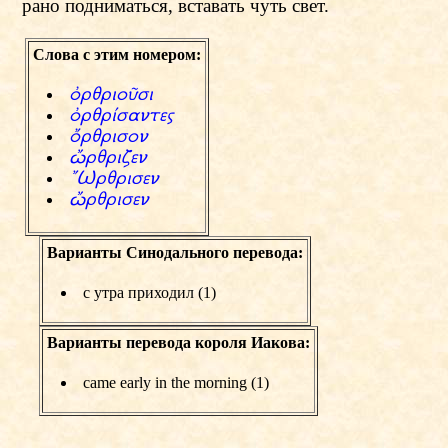
рано подниматься, вставать чуть свет.
Слова с этим номером:
фryrioиsi
фryrЫsantew
цryrison
Кryrizen
…Vryrisen
Кryrisen
Варианты Синодального перевода:
с утра приходил (1)
Варианты перевода короля Иакова:
came early in the morning (1)