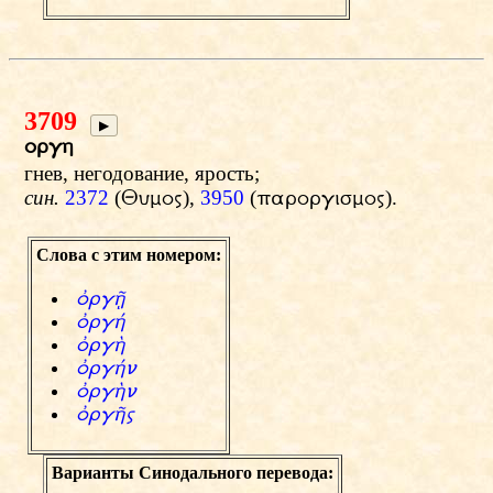
3709
▶
orgh
гнев, негодование, ярость;
син.
2372
(
),
3950
(
).
Yumow
parorgismow
Слова с этим номером:
фrg»
фrg®
фrgЇ
фrg®n
фrgЇn
фrg°w
Варианты Синодального перевода: