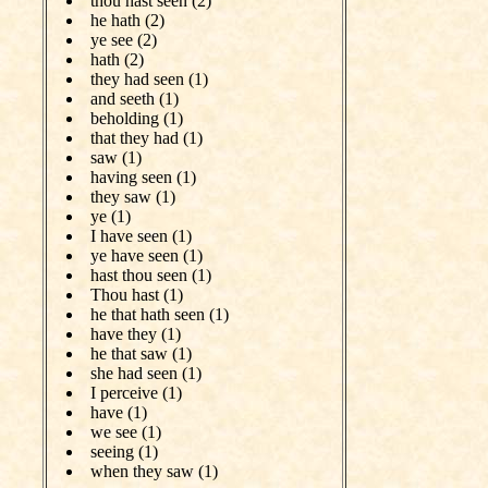
thou hast seen (2)
he hath (2)
ye see (2)
hath (2)
they had seen (1)
and seeth (1)
beholding (1)
that they had (1)
saw (1)
having seen (1)
they saw (1)
ye (1)
I have seen (1)
ye have seen (1)
hast thou seen (1)
Thou hast (1)
he that hath seen (1)
have they (1)
he that saw (1)
she had seen (1)
I perceive (1)
have (1)
we see (1)
seeing (1)
when they saw (1)