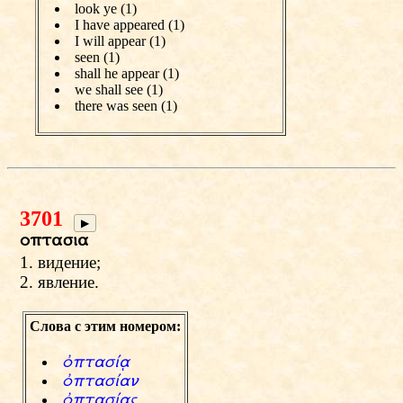
look ye (1)
I have appeared (1)
I will appear (1)
seen (1)
shall he appear (1)
we shall see (1)
there was seen (1)
3701
▶
optasia
1. видение;
2. явление.
Слова с этим номером:
фptasЫ&
фptasЫan
фptasЫaw