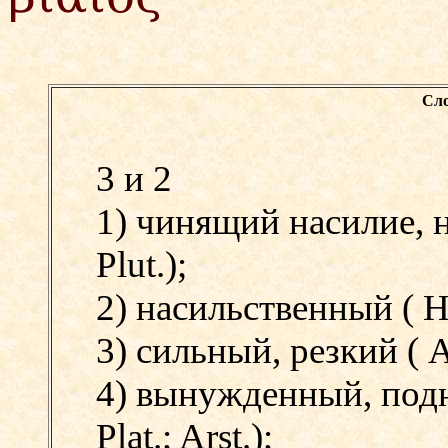
Сло
3 и 2
1) чинящий насилие,
Plut.);
2) насильственный (
H
3) сильный, резкий (
A
4) вынужденный, под
Plat.;
Arst.);