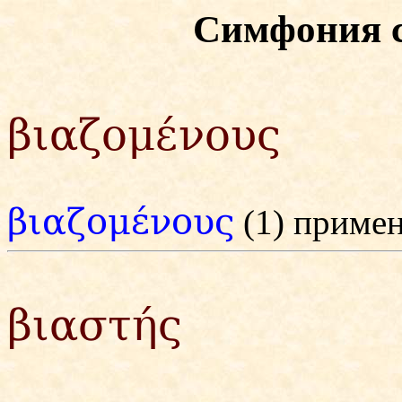
Симфония 
βιαζομένους
βιαζομένους
(1) приме
βιαστής