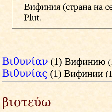
Вифиния (страна на се
Plut.
Βιθυνίαν
(1) Вифинию
(
Βιθυνίας
(1) Вифинии
(1
βιοτεύω