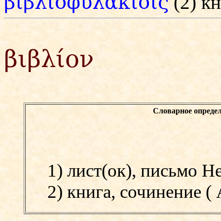
βιβλιοφυλακίοις
(2) к
βιβλίον
Словарное определ
1) лист(ок), письмо Her.,
2) книга, сочинение (
A