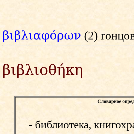
βιβλιαφόρων
(2) гонцо
βιβλιοθήκη
Словарное опред
-
библиотека, книгохра