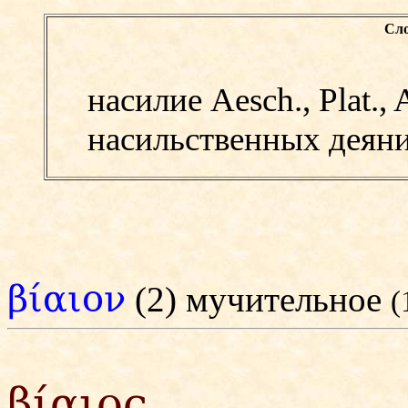
Сло
насилие Aesch., Plat., 
насильственных деян
βίαιον
(2) мучительное
(
βίαιος