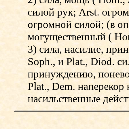
силой рук;
Arst. огро
огромной силой; (в о
могущественный (
Ho
3) сила, насилие, пр
Soph.,
и
Plat.,
Diod. с
принуждению, понево
Plat., Dem. наперекор
насильственные дейст