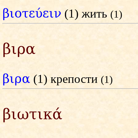
βιοτεύειν
(1) жить
(1)
βιρα
βιρα
(1) крепости
(1)
βιωτικά