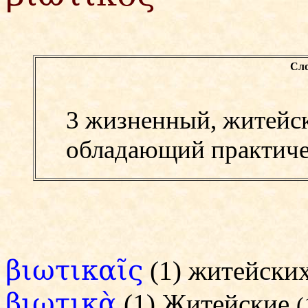
Сло
3 жизненный, житейск
обладающий практиче
βιωτικαῖς
(1) житейски
βιωτικὰ
(1) Житейские
(