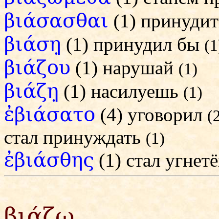
βιάσασθαι
(1) принуди
βιάση̣
(1) принудил бы
(1
βιάζου
(1) нарушай
(1)
βιάζη̣
(1) насилуешь
(1)
ἐβιάσατο
(4) уговорил
(
стал принуждать
(1)
ἐβιάσθης
(1) стал угнет
βιάζω