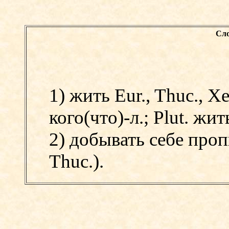
Сло
1) жить Eur., Thuc., Xen
кого(что)-л.;
Plut. жи
2) добывать себе проп
Thuc.).