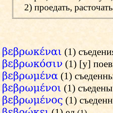
2) проедать, расточать
βεβρωκέναι
(1) съеден
βεβρωκόσιν
(1) [у] по
βεβρωμένα
(1) съеден
βεβρωμένοι
(1) съедены
βεβρωμένος
(1) съеден
βεβρώκει
(1) ел
(1)