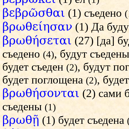
βεβρῶσθαι
(1) съедено
(
βρωθείησαν
(1) Да буд
βρωθήσεται
(27) [да] б
съедено
, будут съеден
(4)
будет съеден
, будут п
(2)
будет поглощена
, буде
(2)
βρωθήσονται
(2) сами 
съедены
(1)
βρωθῇ
(1) будет съедена