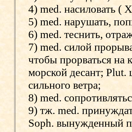
4) med. насиловать (
Xe
5) med. нарушать, поп
6) med. теснить, отраж
7) med. силой прорыва
чтобы прорваться на 
морской десант;
Plut.
сильного ветра;
8) med. сопротивлятьс
9) тж. med. принуждать
Soph. вынужденный по