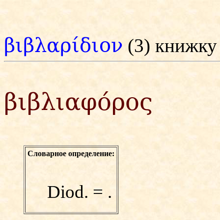
βιβλαρίδιον
(3) книжк
βιβλιαφόρος
Словарное определение:
Diod. =
.