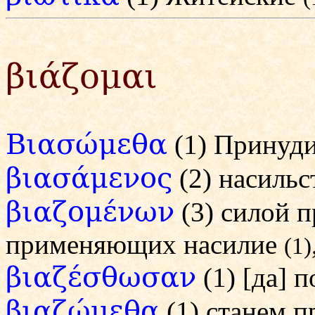
βιάζομαι
Βιασώμεθα
(1) Принуд
βιασάμενος
(2) насиль
βιαζομένων
(3) силой 
применяющих насилие
(1)
βιαζέσθωσαν
(1) [да] 
βιαζώμεθα
(1) станем 