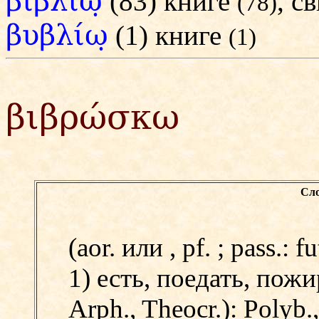
βιβλίω̣
(83) книге
, с
(78)
βυβλίω̣
(1) книге
(1)
βιβρώσκω
Сло
(aor.
или
, pf.
; pass.: fu
1) есть, поедать, пожи
Arph., Theocr.):
Polyb.