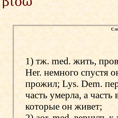
βιόω
Сло
1) тж. med. жить, пров
Her. немного спустя о
прожил;
Lys. Dem. пе
часть умерла, а часть
которые он живет;
2) aor. med. вернуть к