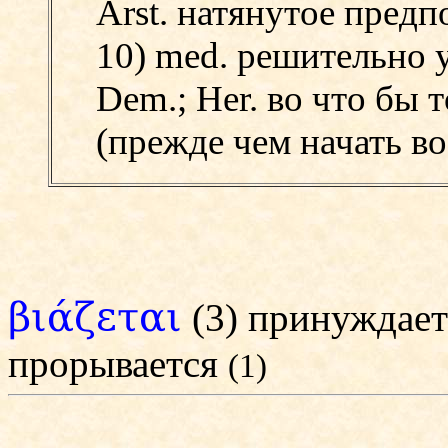
Arst. натянутое пред
10) med. решительно у
Dem.;
Her. во что бы 
(прежде чем начать во
βιάζεται
(3) принуждае
прорывается
(1)