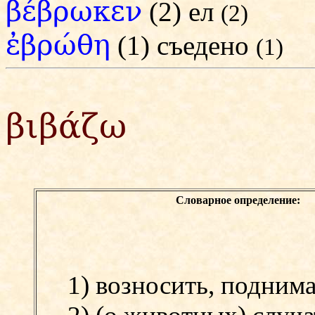
βέβρωκεν
(2) ел
(2)
ἐβρώθη
(1) съедено
(1)
βιβάζω
Словарное определение:
1) возносить, поднима