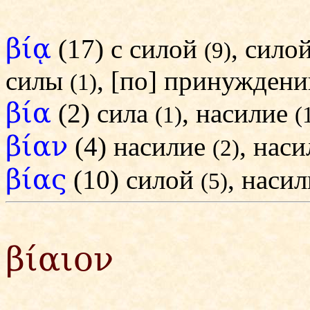
βίᾳ
(17) с силой
, сило
(9)
силы
, [по] принужден
(1)
βία
(2) сила
, насилие
(1)
(
βίαν
(4) насилие
, нас
(2)
βίας
(10) силой
, наси
(5)
βίαιον