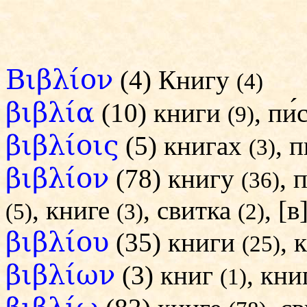
Βιβλίον
(4) Книгу
(4)
βιβλία
(10) книги
, пи
(9)
βιβλίοις
(5) книгах
, 
(3)
βιβλίον
(78) книгу
, 
(36)
, книге
, свитка
, [
(5)
(3)
(2)
βιβλίου
(35) книги
, 
(25)
βιβλίων
(3) книг
, кн
(1)