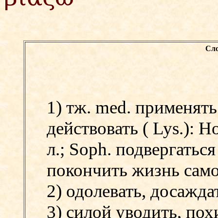
Сло
1) тж. med. применять
действовать (
Lys.):
Ho
л.;
Soph. подвергатьс
покончить жизнь сам
2) одолевать, досаждат
3) силой уводить, пох