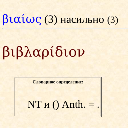
βιαίως
(3) насильно
(3)
βιβλαρίδιον
Словарное определение:
NT и
(
)
Anth. =
.