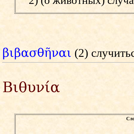
2) (о животных) случа
βιβασθῆναι
(2) случить
Βιθυνία
Сло