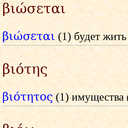
βιώσεται
βιώσεται
(1) будет жит
βιότης
βιότητος
(1) имущества