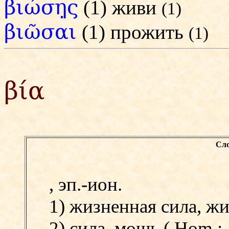
βιώση̣ς
(1) живи
(1)
βιῶσαι
(1) прожить
(1)
βία
Сло
, эп.-ион.
1) жизненная сила, ж
2) сила, мощь (
Hom.;