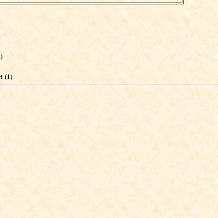
)
он
(1)