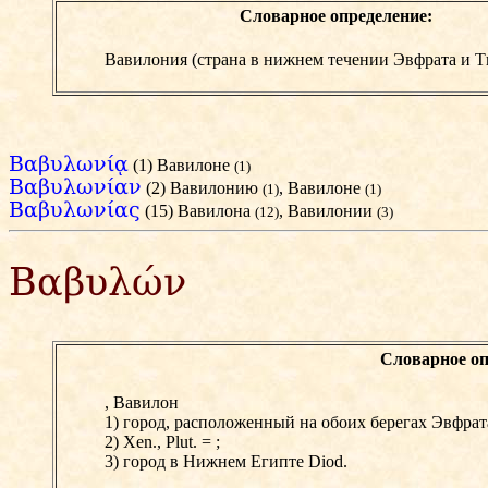
Словарное определение:
Вавилония (страна в нижнем течении Эвфрата и Ти
Βαβυλωνίᾳ
(1) Вавилоне
(1)
Βαβυλωνίαν
(2) Вавилонию
, Вавилоне
(1)
(1)
Βαβυλωνίας
(15) Вавилона
, Вавилонии
(12)
(3)
Βαβυλών
Словарное оп
,
Вавилон
1) город, расположенный на обоих берегах Эвфрата,
2) Xen., Plut. =
;
3) город в Нижнем Египте Diod.