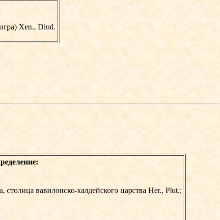
гра) Xen., Diod.
ределение:
 столица вавилонско-халдейского царства Her., Plut.;