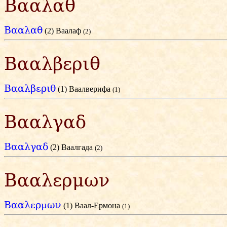
Βααλαθ
Βααλαθ
(2) Ваалаф
(2)
Βααλβεριθ
Βααλβεριθ
(1) Ваалверифа
(1)
Βααλγαδ
Βααλγαδ
(2) Ваалгада
(2)
Βααλερμων
Βααλερμων
(1) Ваал-Ермона
(1)