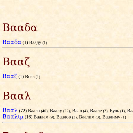
Βααδα
Βααδα
(1) Вааду
(1)
Βααζ
Βααζ
(1) Воаз
(1)
Βααλ
Βααλ
(72) Ваала
, Ваалу
, Ваал
, Ваале
, Буль
, В
(40)
(22)
(4)
(2)
(1)
Βααλιμ
(16) Ваалам
, Ваалов
, Ваалим
, Ваалиму
(9)
(3)
(3)
(1)