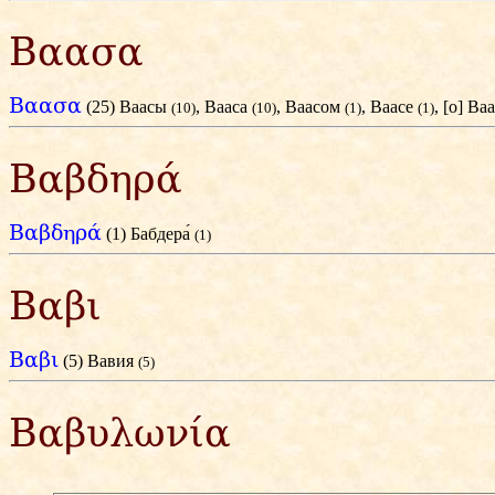
Βαασα
Βαασα
(25) Ваасы
, Вааса
, Ваасом
, Ваасе
, [о] Ва
(10)
(10)
(1)
(1)
Βαβδηρά
Βαβδηρά
(1) Бабдера́
(1)
Βαβι
Βαβι
(5) Вавия
(5)
Βαβυλωνία