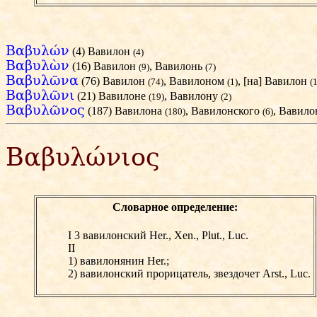
Βαβυλών
(4) Вавилон
(4)
Βαβυλὼν
(16) Вавилон
, Вавилонь
(9)
(7)
Βαβυλῶνα
(76) Вавилон
, Вавилоном
, [на] Вавилон
(74)
(1)
(1
Βαβυλῶνι
(21) Вавилоне
, Вавилону
(19)
(2)
Βαβυλῶνος
(187) Вавилона
, Вавилонского
, Вавил
(180)
(6)
Βαβυλώνιος
Словарное определение:
I
3 вавилонский Her., Xen., Plut., Luc.
II
1) вавилонянин Her.;
2) вавилонский прорицатель, звездочет Arst., Luc.