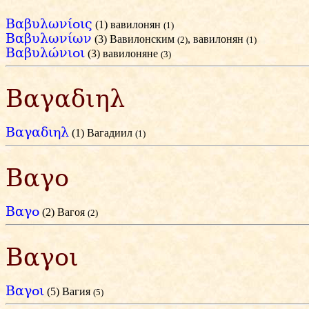
Βαβυλωνίοις
(1) вавилонян
(1)
Βαβυλωνίων
(3) Вавилонским
, вавилонян
(2)
(1)
Βαβυλώνιοι
(3) вавилоняне
(3)
Βαγαδιηλ
Βαγαδιηλ
(1) Вагадиил
(1)
Βαγο
Βαγο
(2) Вагоя
(2)
Βαγοι
Βαγοι
(5) Вагия
(5)