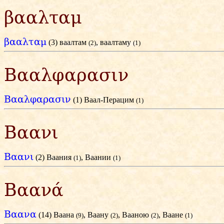
βααλταμ
βααλταμ
(3) ваалтам
, ваалтаму
(2)
(1)
Βααλφαρασιν
Βααλφαρασιν
(1) Ваал-Перацим
(1)
Βαανι
Βαανι
(2) Ваания
, Ваании
(1)
(1)
Βαανά
Βαανα
(14) Ваана
, Ваану
, Вааною
, Ваане
(9)
(2)
(2)
(1)