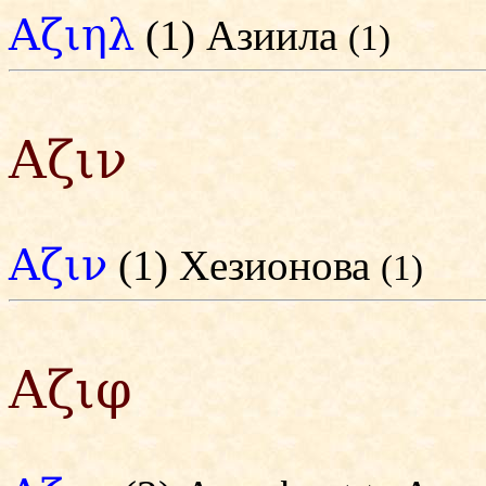
Αζιηλ
(1) Азиила
(1)
Αζιν
Αζιν
(1) Хезионова
(1)
Αζιφ