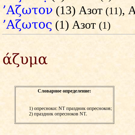
’Αζωτον
(13) Азот
, 
(11)
’Αζωτος
(1) Азот
(1)
άζυμα
Словарное определение:
1) опресноки:
NT праздник опресноков;
2) праздник опресноков NT.