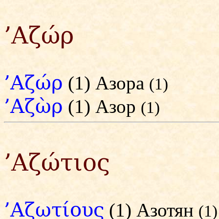
’Αζώρ
’Αζώρ
(1) Азора
(1)
’Αζὼρ
(1) Азор
(1)
’Αζώτιος
’Αζωτίους
(1) Азотян
(1)