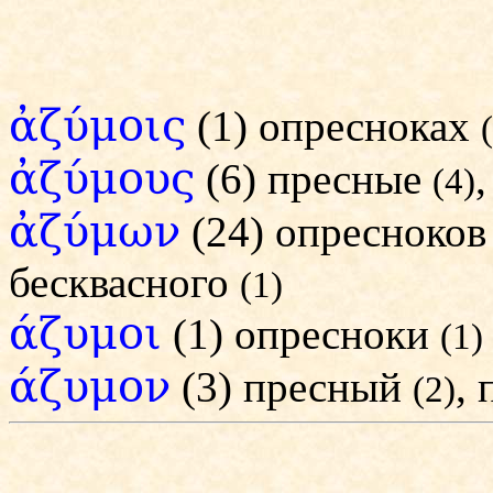
ἀζύμοις
(1) опресноках
ἀζύμους
(6) пресные
(4)
ἀζύμων
(24) опресноко
бесквасного
(1)
άζυμοι
(1) опресноки
(1)
άζυμον
(3) пресный
,
(2)