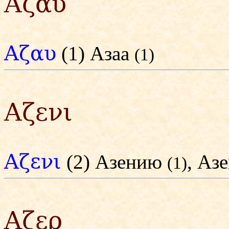
Αζαυ
Αζαυ
(1) Азаа
(1)
Αζενι
Αζενι
(2) Азению
, Аз
(1)
Αζερ