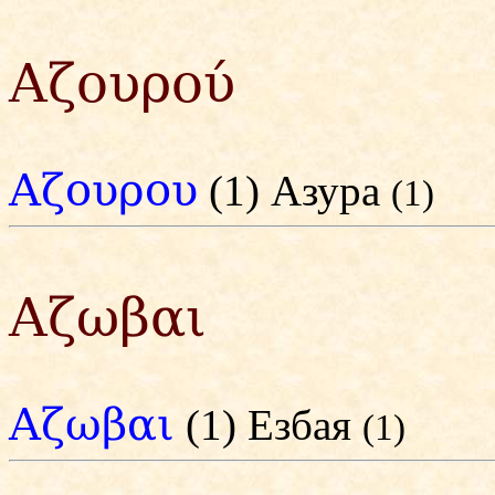
Αζουρού
Αζουρου
(1) Азура
(1)
Αζωβαι
Αζωβαι
(1) Езбая
(1)