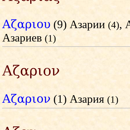
Αζαριου
(9) Азарии
,
(4)
Азариев
(1)
Αζαριον
Αζαριον
(1) Азария
(1)