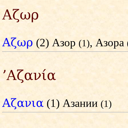
Αζωρ
Αζωρ
(2) Азор
, Азора
(1)
’Αζανία
Αζανια
(1) Азании
(1)