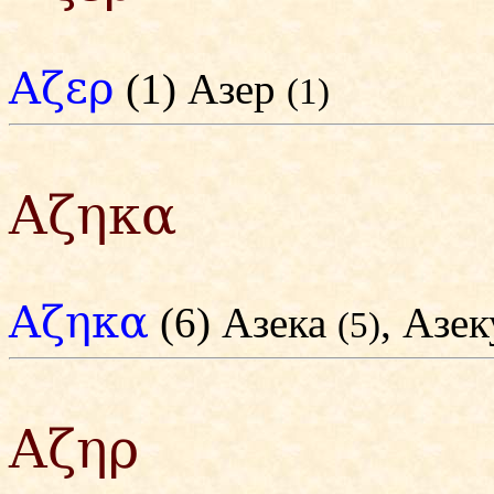
Αζερ
(1) Азер
(1)
Αζηκα
Αζηκα
(6) Азека
, Азе
(5)
Αζηρ