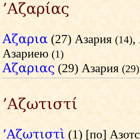
’Αζαρίας
Αζαρια
(27) Азария
,
(14)
Азариею
(1)
Αζαριας
(29) Азария
(29)
’Αζωτιστί
’Αζωτιστὶ
(1) [по] Азот