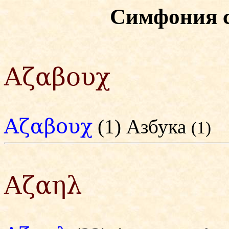
Симфония 
Αζαβουχ
Αζαβουχ
(1) Азбука
(1)
Αζαηλ