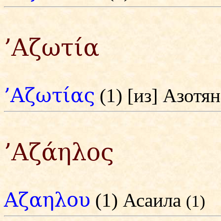
’Αζωτία
’Αζωτίας
(1) [из] Азотя
’Αζάηλος
Αζαηλου
(1) Асаила
(1)