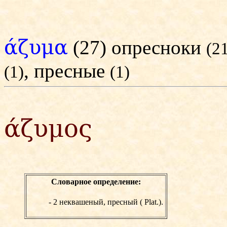
άζυμα
(27) опресноки
(2
, пресные
(1)
(1)
άζυμος
Словарное определение:
-
2 неквашеный, пресный (
Plat.).