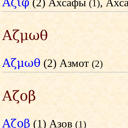
Αζιφ
(2) Ахсафы
, Ахс
(1)
Αζμωθ
Αζμωθ
(2) Азмот
(2)
Αζοβ
Αζοβ
(1) Азов
(1)