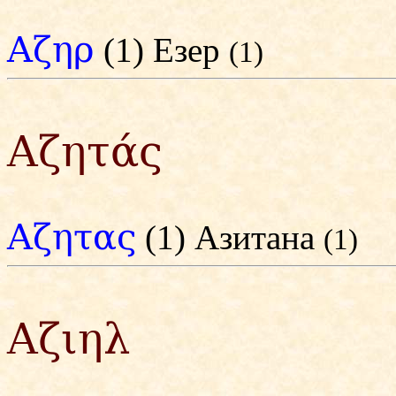
Αζηρ
(1) Езер
(1)
Αζητάς
Αζητας
(1) Азитана
(1)
Αζιηλ