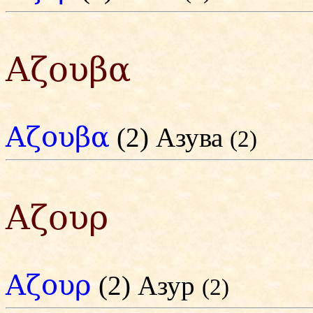
Αζουβα
Αζουβα
(2) Азува
(2)
Αζουρ
Αζουρ
(2) Азур
(2)