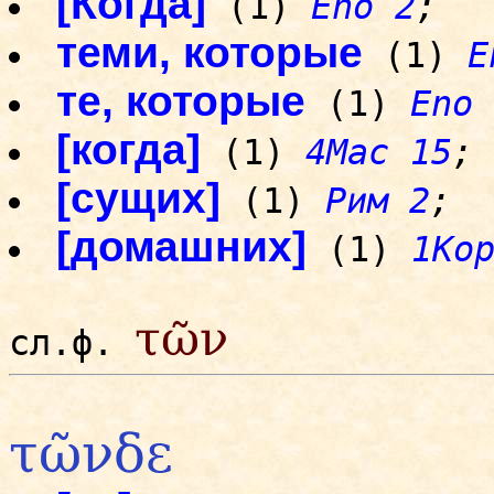
[Когда]
(1)
Eno 2
;
теми, которые
(1)
E
те, которые
(1)
Eno 
[когда]
(1)
4Mac 15
;
[сущих]
(1)
Рим 2
;
[домашних]
(1)
1Ко
τῶν
сл.ф.
τῶνδε