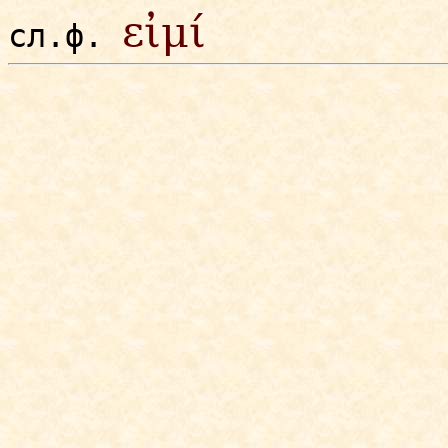
εἰμί
сл.ф.