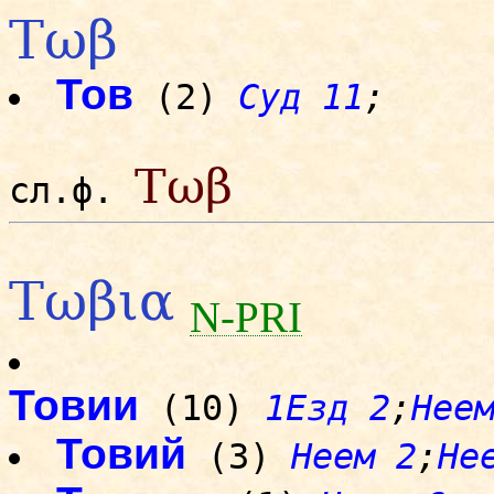
Τωβ
Тов
(2)
Суд 11
;
Τωβ
сл.ф.
Τωβια
N-PRI
Товии
(10)
1Езд 2
;
Нее
Товий
(3)
Неем 2
;
Не