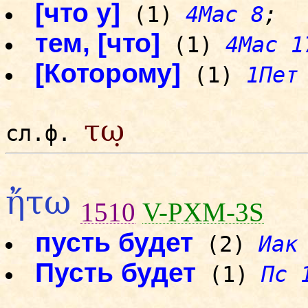
[что у]
(1)
4Mac 8
;
тем, [что]
(1)
4Mac 1
[Которому]
(1)
1Пет
τω̣
сл.ф.
ἤτω
1510
V-PXM-3S
пусть будет
(2)
Иак
Пусть будет
(1)
Пс 