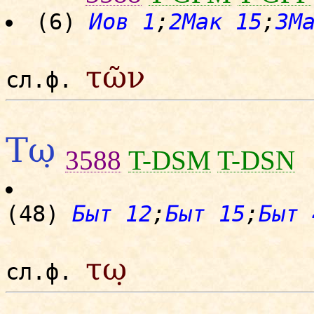
(6)
Иов 1
;
2Мак 15
;
3М
τῶν
сл.ф.
Τω̣
3588
T-DSM
T-DSN
(48)
Быт 12
;
Быт 15
;
Быт 
τω̣
сл.ф.