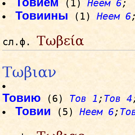
Товием
(1)
Неем 6
;
Товиины
(1)
Неем 6
Τωβεία
сл.ф.
Τωβιαν
Товию
(6)
Тов 1
;
Тов 4
Товии
(5)
Неем 6
;
То