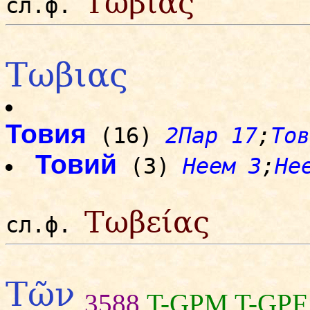
Τωβιας
сл.ф.
Τωβιας
Товия
(16)
2Пар 17
;
Тов
Товий
(3)
Неем 3
;
Не
Τωβείας
сл.ф.
Τῶν
3588
T-GPM
T-GPF