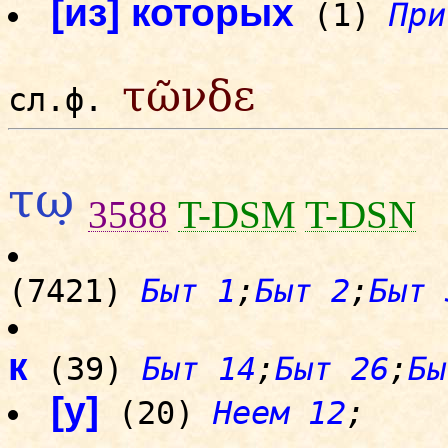
[из] которых
(1)
При
τῶνδε
сл.ф.
τω̣
3588
T-DSM
T-DSN
(7421)
Быт 1
;
Быт 2
;
Быт 
к
(39)
Быт 14
;
Быт 26
;
Бы
[у]
(20)
Неем 12
;