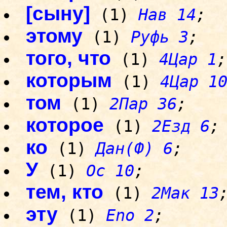
[сыну]
(1)
Нав 14
;
этому
(1)
Руфь 3
;
того, что
(1)
4Цар 1
;
которым
(1)
4Цар 1
том
(1)
2Пар 36
;
которое
(1)
2Езд 6
;
ко
(1)
Дан(Ф) 6
;
У
(1)
Ос 10
;
тем, кто
(1)
2Мак 13
эту
(1)
Eno 2
;