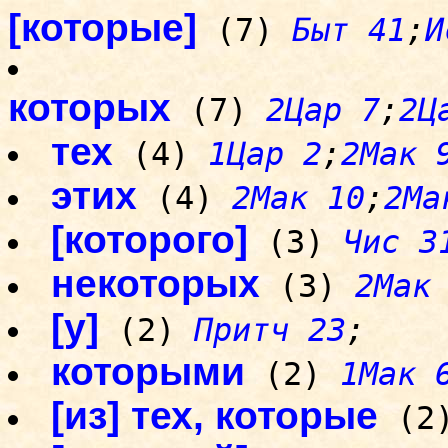
[которые]
(7)
Быт 41
;
И
которых
(7)
2Цар 7
;
2Ц
тех
(4)
1Цар 2
;
2Мак 
этих
(4)
2Мак 10
;
2Ма
[которого]
(3)
Чис 3
некоторых
(3)
2Мак
[у]
(2)
Притч 23
;
которыми
(2)
1Мак 
[из] тех, которые
(2