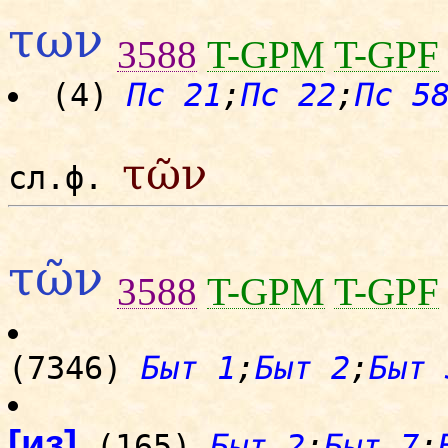
των
3588
T-GPM
T-GPF
(4)
Пс 21
;
Пс 22
;
Пс 5
τῶν
сл.ф.
τῶν
3588
T-GPM
T-GPF
(7346)
Быт 1
;
Быт 2
;
Быт 
[из]
(165)
Быт 2
;
Быт 7
;