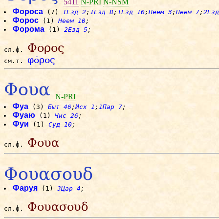
5411
N-PRI
N-NSM
Фороса
(7)
1Езд 2
;
1Езд 8
;
1Езд 10
;
Неем 3
;
Неем 7
;
2Езд
Форос
(1)
Неем 10
;
Форома
(1)
2Езд 5
;
Φορος
сл.ф.
φόρος
см.т.
Φουα
N-PRI
Фуа
(3)
Быт 46
;
Исх 1
;
1Пар 7
;
Фуаю
(1)
Чис 26
;
Фуи
(1)
Суд 10
;
Φουα
сл.ф.
Φουασουδ
Фаруя
(1)
3Цар 4
;
Φουασουδ
сл.ф.