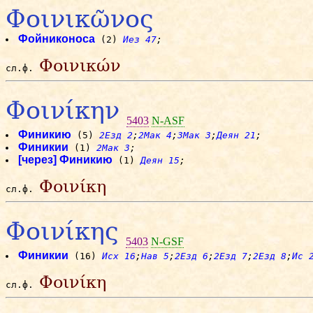
Φοινικῶνος
Фойниконоса
(2)
Иез 47
;
Φοινικών
сл.ф.
Φοινίκην
5403
N-ASF
Финикию
(5)
2Езд 2
;
2Мак 4
;
3Мак 3
;
Деян 21
;
Финикии
(1)
2Мак 3
;
[через] Финикию
(1)
Деян 15
;
Φοινίκη
сл.ф.
Φοινίκης
5403
N-GSF
Финикии
(16)
Исх 16
;
Нав 5
;
2Езд 6
;
2Езд 7
;
2Езд 8
;
Ис 
Φοινίκη
сл.ф.