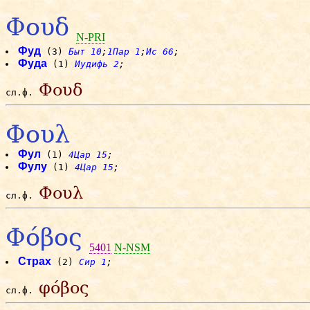
Φουδ
N-PRI
Фуд
(3)
Быт 10
;
1Пар 1
;
Ис 66
;
Фуда
(1)
Иудифь 2
;
Φουδ
сл.ф.
Φουλ
Фул
(1)
4Цар 15
;
Фулу
(1)
4Цар 15
;
Φουλ
сл.ф.
Φόβος
5401
N-NSM
Страх
(2)
Сир 1
;
φόβος
сл.ф.