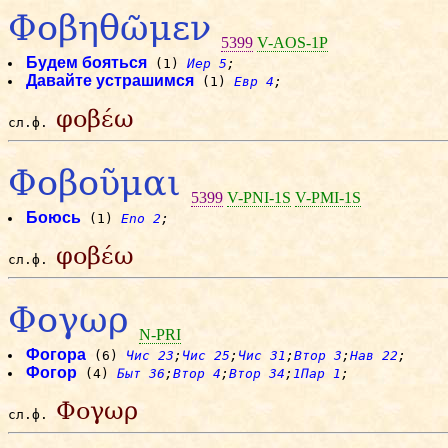
Φοβηθῶμεν
5399
V-AOS-1P
Будем бояться
(1)
Иер 5
;
Давайте устрашимся
(1)
Евр 4
;
φοβέω
сл.ф.
Φοβοῦμαι
5399
V-PNI-1S
V-PMI-1S
Боюсь
(1)
Eno 2
;
φοβέω
сл.ф.
Φογωρ
N-PRI
Фогора
(6)
Чис 23
;
Чис 25
;
Чис 31
;
Втор 3
;
Нав 22
;
Фогор
(4)
Быт 36
;
Втор 4
;
Втор 34
;
1Пар 1
;
Φογωρ
сл.ф.