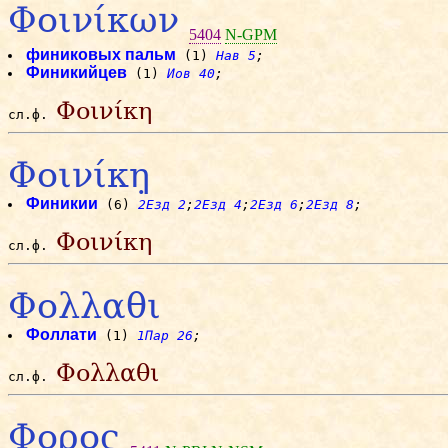
Φοινίκων
5404
N-GPM
финиковых пальм
(1)
Нав 5
;
Финикийцев
(1)
Иов 40
;
Φοινίκη
сл.ф.
Φοινίκη̣
Финикии
(6)
2Езд 2
;
2Езд 4
;
2Езд 6
;
2Езд 8
;
Φοινίκη
сл.ф.
Φολλαθι
Фоллати
(1)
1Пар 26
;
Φολλαθι
сл.ф.
Φορος