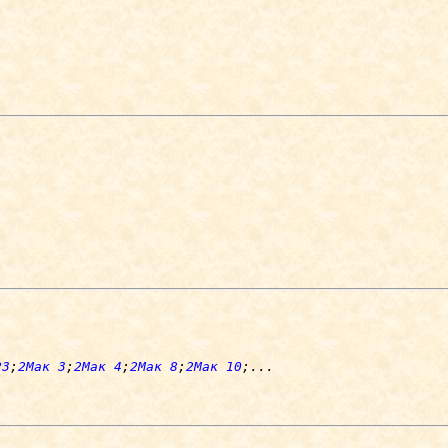
23
;
2Мак 3
;
2Мак 4
;
2Мак 8
;
2Мак 10
;
...