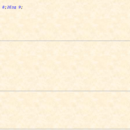
 8
;
2Езд 9
;