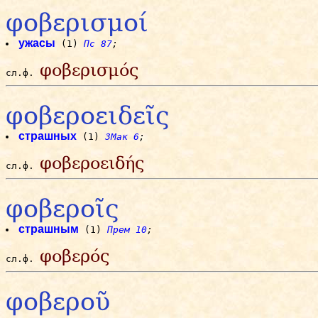
φοβερισμοί
ужасы
(1)
Пс 87
;
φοβερισμός
сл.ф.
φοβεροειδεῖς
страшных
(1)
3Мак 6
;
φοβεροειδής
сл.ф.
φοβεροῖς
страшным
(1)
Прем 10
;
φοβερός
сл.ф.
φοβεροῦ