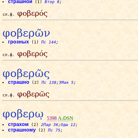
страшной
(1)
Втор 8
;
φοβερός
сл.ф.
φοβερῶν
грозных
(1)
Пс 144
;
φοβερός
сл.ф.
φοβερῶς
страшно
(2)
Пс 138
;
3Мак 5
;
φοβερῶς
сл.ф.
φοβερω̣
5398
A-DSN
страхом
(2)
2Пар 36
;
Оды 12
;
страшному
(2)
Пс 75
;