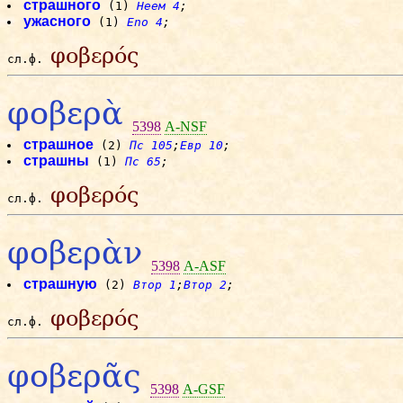
страшного
(1)
Неем 4
;
ужасного
(1)
Eno 4
;
φοβερός
сл.ф.
φοβερὰ
5398
A-NSF
страшное
(2)
Пс 105
;
Евр 10
;
страшны
(1)
Пс 65
;
φοβερός
сл.ф.
φοβερὰν
5398
A-ASF
страшную
(2)
Втор 1
;
Втор 2
;
φοβερός
сл.ф.
φοβερᾶς
5398
A-GSF