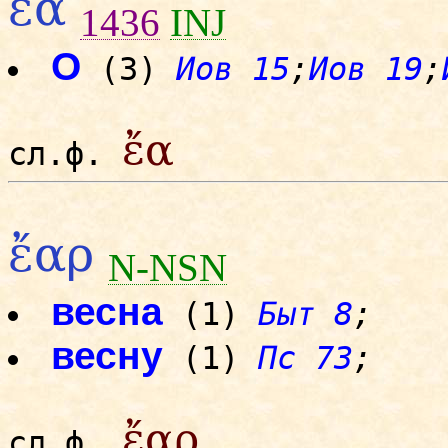
ἔα
1436
INJ
О
(3)
Иов 15
;
Иов 19
;
ἔα
сл.ф.
ἔαρ
N-NSN
весна
(1)
Быт 8
;
весну
(1)
Пс 73
;
ἔαρ
сл.ф.