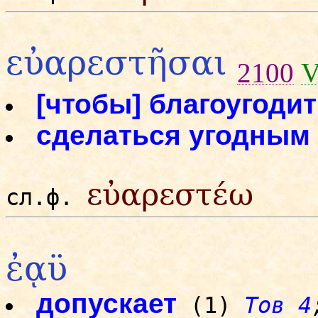
εὐαρεστῆσαι
2100
[чтобы] благоугоди
сделаться угодным
εὐαρεστέω
сл.ф.
ἐᾳϋ
допускает
(1)
Тов 4