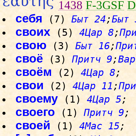
ἑαυτῆς
1438
F-3GSF
D
себя
(7)
Быт 24
;
Быт 
своих
(5)
4Цар 8
;
Пр
свою
(3)
Быт 16
;
При
своё
(3)
Притч 9
;
Вар
своём
(2)
4Цар 8
;
свои
(2)
4Цар 11
;
При
своему
(1)
4Цар 5
;
своего
(1)
Притч 9
;
своей
(1)
4Mac 15
;