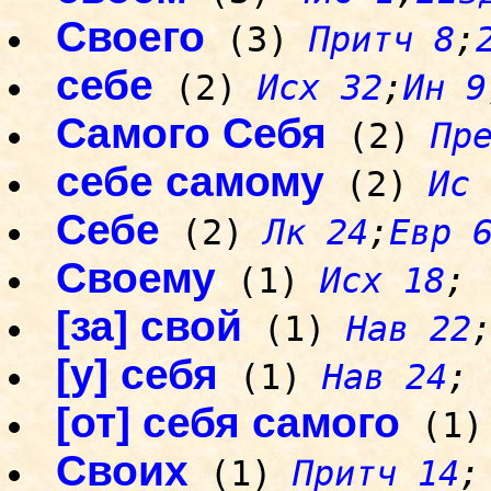
Своего
(3)
Притч 8
;
себе
(2)
Исх 32
;
Ин 9
Самого Себя
(2)
Пр
себе самому
(2)
Ис 
Себе
(2)
Лк 24
;
Евр 
Своему
(1)
Исх 18
;
[за] свой
(1)
Нав 22
[у] себя
(1)
Нав 24
;
[от] себя самого
(1
Своих
(1)
Притч 14
;