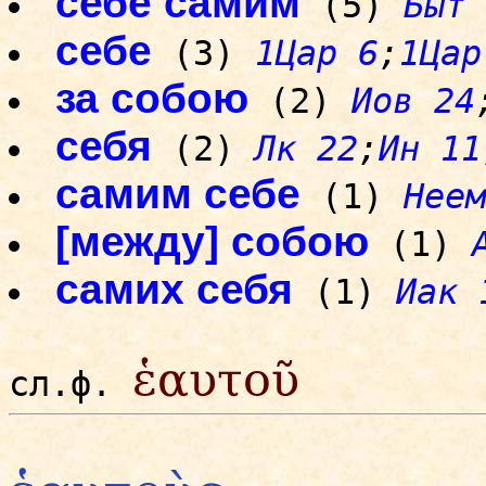
себе самим
(5)
Быт 
себе
(3)
1Цар 6
;
1Цар
за собою
(2)
Иов 24
себя
(2)
Лк 22
;
Ин 11
самим себе
(1)
Неем
[между] собою
(1)
самих себя
(1)
Иак 
ἑαυτοῦ
сл.ф.