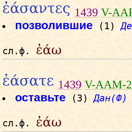
ἐάσαντες
1439
V-AA
позволившие
(1)
Де
ἐάω
сл.ф.
ἐάσατε
1439
V-AAM-2
оставьте
(3)
Дан(Ф)
ἐάω
сл.ф.