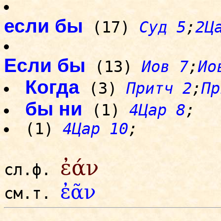
если бы
(17)
Суд 5
;
2Ц
Если бы
(13)
Иов 7
;
Ио
Когда
(3)
Притч 2
;
Пр
бы ни
(1)
4Цар 8
;
(1)
4Цар 10
;
ἐάν
сл.ф.
ἐᾶν
см.т.