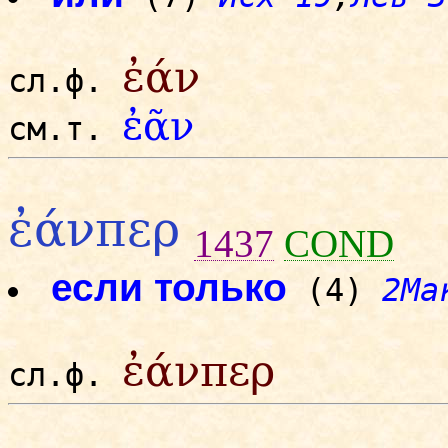
ἐάν
сл.ф.
ἐᾶν
см.т.
ἐάνπερ
1437
COND
если только
(4)
2Ма
ἐάνπερ
сл.ф.