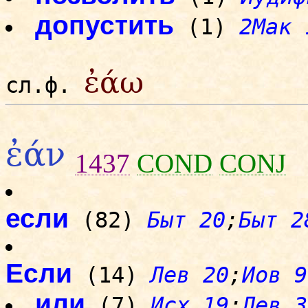
допустить
(1)
2Мак 
ἐάω
сл.ф.
ἐάν
1437
COND
CONJ
если
(82)
Быт 20
;
Быт 2
Если
(14)
Лев 20
;
Иов 9
или
(7)
Исх 19
;
Лев 3