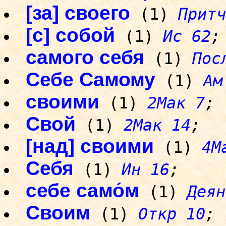
[за] своего
(1)
Притч
[с] собой
(1)
Ис 62
;
самого себя
(1)
Пос
Себе Самому
(1)
Ам
своими
(1)
2Мак 7
;
Свой
(1)
2Мак 14
;
[над] своими
(1)
4M
Себя
(1)
Ин 16
;
себе само́м
(1)
Деян
Своим
(1)
Откр 10
;