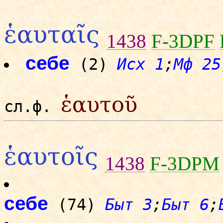
ἑαυταῖς
1438
F-3DPF
себе
(2)
Исх 1
;
Мф 25
ἑαυτοῦ
сл.ф.
ἑαυτοῖς
1438
F-3DPM
себе
(74)
Быт 3
;
Быт 6
;