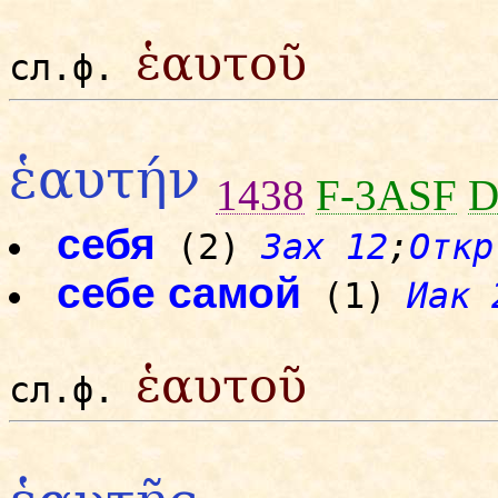
ἑαυτοῦ
сл.ф.
ἑαυτήν
1438
F-3ASF
D
себя
(2)
Зах 12
;
Откр
себе самой
(1)
Иак 
ἑαυτοῦ
сл.ф.