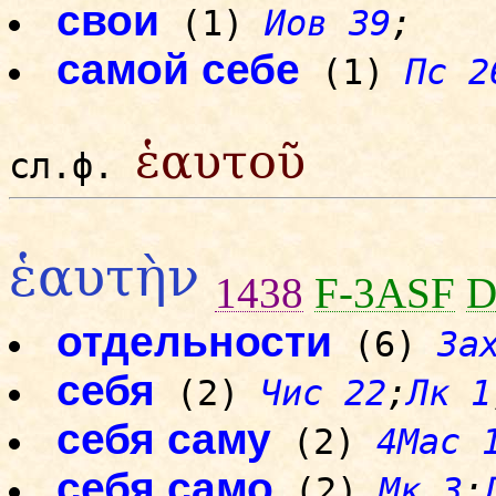
свои
(1)
Иов 39
;
самой себе
(1)
Пс 2
ἑαυτοῦ
сл.ф.
ἑαυτὴν
1438
F-3ASF
D
отдельности
(6)
За
себя
(2)
Чис 22
;
Лк 1
себя саму
(2)
4Mac 
себя само
(2)
Мк 3
;