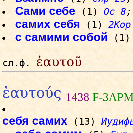
Сами себе
(1)
Ос 8
;
самих себя
(1)
2Кор
с самими собой
(1
ἑαυτοῦ
сл.ф.
ἑαυτούς
1438
F-3AP
себя самих
(13)
Иудиф