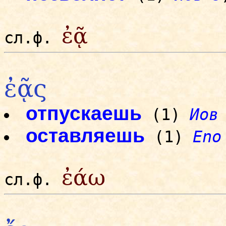
ἐᾷ
сл.ф.
ἐᾷς
отпускаешь
(1)
Иов
оставляешь
(1)
Eno
ἐάω
сл.ф.