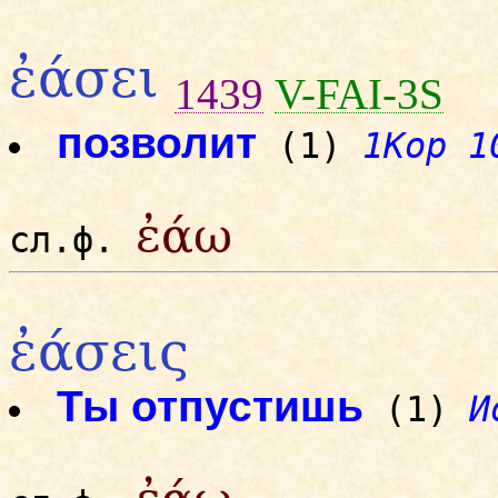
ἐάσει
1439
V-FAI-3S
позволит
(1)
1Кор 1
ἐάω
сл.ф.
ἐάσεις
Ты отпустишь
(1)
И