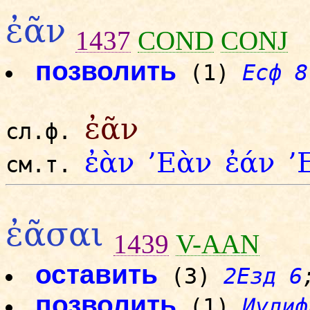
ἐᾶν
1437
COND
CONJ
позволить
(1)
Есф 8
ἐᾶν
сл.ф.
ἐὰν
’Εὰν
ἐάν
’
см.т.
ἐᾶσαι
1439
V-AAN
оставить
(3)
2Езд 6
позволить
(1)
Иудиф