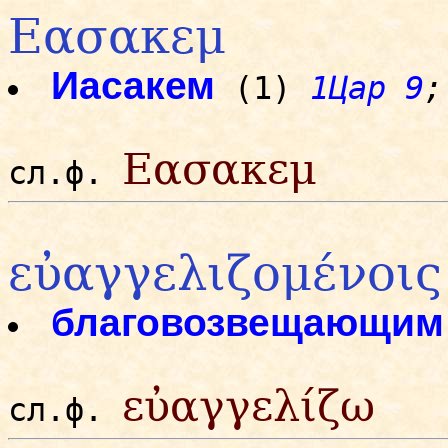
Εασακεμ
Иасакем
(1)
1Цар 9
;
Εασακεμ
сл.ф.
εὐαγγελιζομένοις
благовозвещающим
εὐαγγελίζω
сл.ф.