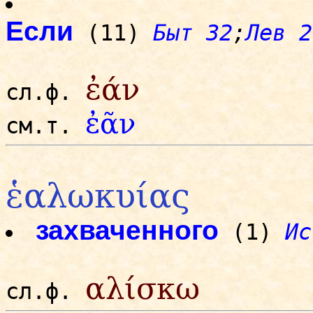
Если
(11)
Быт 32
;
Лев 2
ἐάν
сл.ф.
ἐᾶν
см.т.
ἑαλωκυίας
захваченного
(1)
Ис
αλίσκω
сл.ф.