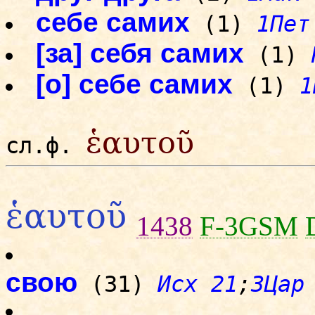
себе самих
(1)
1Пет
[за] себя самих
(1)
[о] себе самих
(1)
1
ἑαυτοῦ
сл.ф.
ἑαυτοῦ
1438
F-3GSM
свою
(31)
Исх 21
;
3Цар