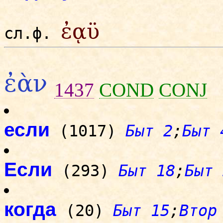
ἐᾳϋ
сл.ф.
ἐὰν
1437
COND
CONJ
если
(1017)
Быт 2
;
Быт 
Если
(293)
Быт 18
;
Быт 
когда
(20)
Быт 15
;
Втор