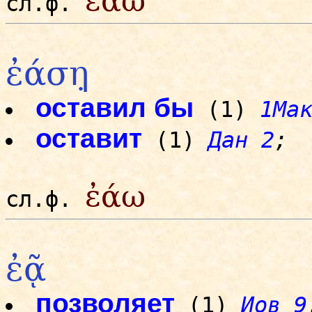
ἐάω
сл.ф.
ἐάση̣
оставил бы
(1)
1Ма
оставит
(1)
Дан 2
;
ἐάω
сл.ф.
ἐᾷ
позволяет
(1)
Иов 9