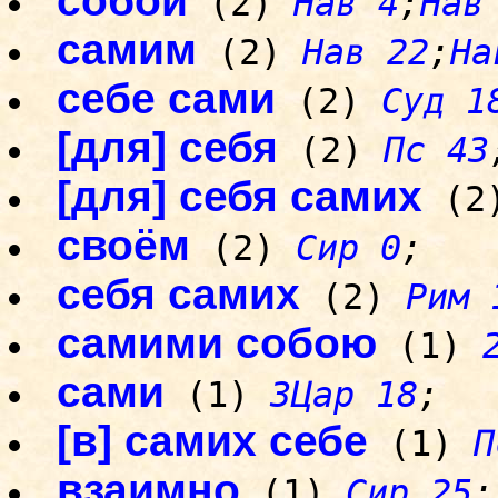
собой
(2)
Нав 4
;
Нав
самим
(2)
Нав 22
;
На
себе сами
(2)
Суд 1
[для] себя
(2)
Пс 43
[для] себя самих
(2
своём
(2)
Сир 0
;
себя самих
(2)
Рим 
самими собою
(1)
сами
(1)
3Цар 18
;
[в] самих себе
(1)
П
взаимно
(1)
Сир 25
;