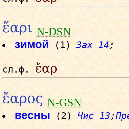
ἔαρι
N-DSN
зимой
(1)
Зах 14
;
ἔαρ
сл.ф.
ἔαρος
N-GSN
весны
(2)
Чис 13
;
Пр