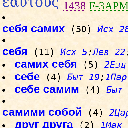
ἑαυτοὺς
1438
F-3AP
себя самих
(50)
Исх 2
себя
(11)
Исх 5
;
Лев 22
самих себя
(5)
2Езд
себе
(4)
Быт 19
;
1Пар
себе самим
(4)
Быт 
самими собой
(4)
2Ца
друг друга
(2)
1Мак 