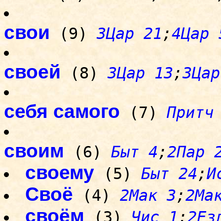
свои
(9)
3Цар 21
;
4Цар 
своей
(8)
3Цар 13
;
3Цар
себя самого
(7)
Притч
своим
(6)
Быт 4
;
2Пар 
своему
(5)
Быт 24
;
И
Своё
(4)
2Мак 3
;
2Ма
своём
(3)
Чис 1
;
2Ез