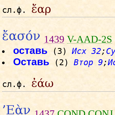
ἔαρ
сл.ф.
ἔασόν
1439
V-AAD-2S
оставь
(3)
Исх 32
;
С
Оставь
(2)
Втор 9
;
И
ἐάω
сл.ф.
’Εὰν
1437
COND
CONJ