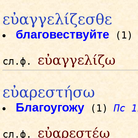
εὐαγγελίζεσθε
благовествуйте
(1
εὐαγγελίζω
сл.ф.
εὐαρεστήσω
Благоугожу
(1)
Пс 1
εὐαρεστέω
сл.ф.