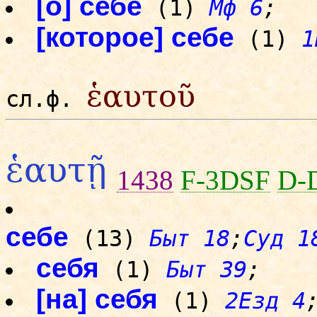
[о] себе
(1)
Мф 6
;
[которое] себе
(1)
1
ἑαυτοῦ
сл.ф.
ἑαυτῇ
1438
F-3DSF
D-
себе
(13)
Быт 18
;
Суд 1
себя
(1)
Быт 39
;
[на] себя
(1)
2Езд 4