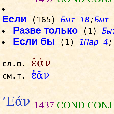
Если
(165)
Быт 18
;
Быт 
Разве только
(1)
Бы
Если бы
(1)
1Пар 4
;
ἐάν
сл.ф.
ἐᾶν
см.т.
’Εάν
1437
COND
CONJ