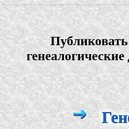
Публиковать
генеалогические 
Ген