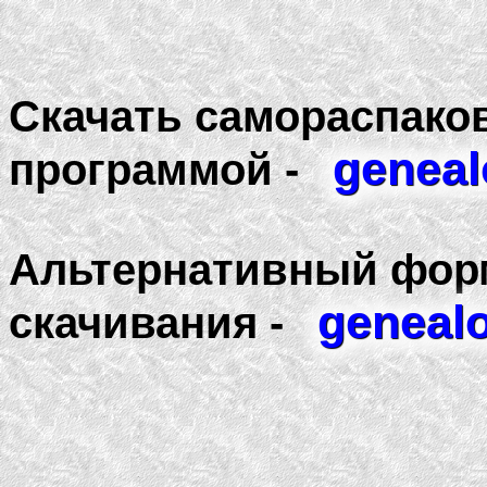
Скачать самораспако
geneal
программой -
Альтернативный форм
genealo
скачивания -