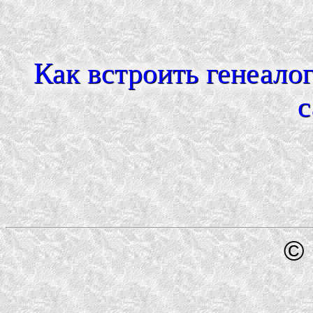
Как встроить генеало
с
© 